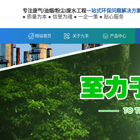
专注废气/油烟/粉尘/废水工程
一站式环保问题解决方
● 质量为本 ● 信誉为魂 ● 一企一策 ● 贴心服务
网站首页
关于九丰
产品中心