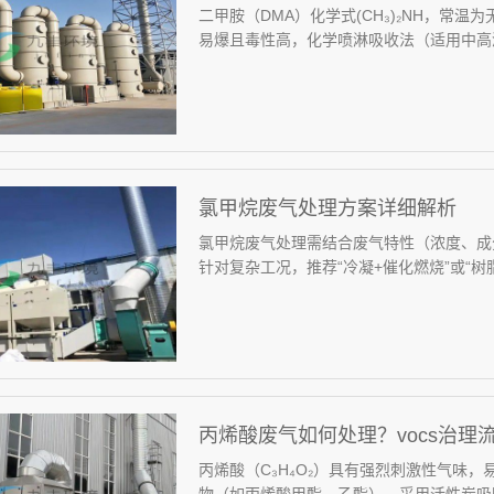
二甲胺（DMA）化学式(CH₃)₂NH，常
易爆且毒性高‌，化学喷淋吸收法‌（适用中高浓
氯甲烷废气处理方案详细解析
氯甲烷废气处理需结合废气特性（浓度、成
针对复杂工况，推荐“冷凝+催化燃烧”或“树脂
丙烯酸废气如何处理？vocs治理
丙烯酸（C₃H₄O₂）具有强烈刺激性气味