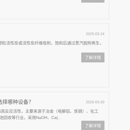
？
2025-03-24
采用颗粒活性炭或活性炭纤维吸附，饱和后通过蒸汽脱附再生，
了解详情
选择哪种设备？
2025-03-20
和高反应活性，主要来源于冶金（电解铝、炼钢）、化工
收等行业，采用NaOH、Ca(...
了解详情