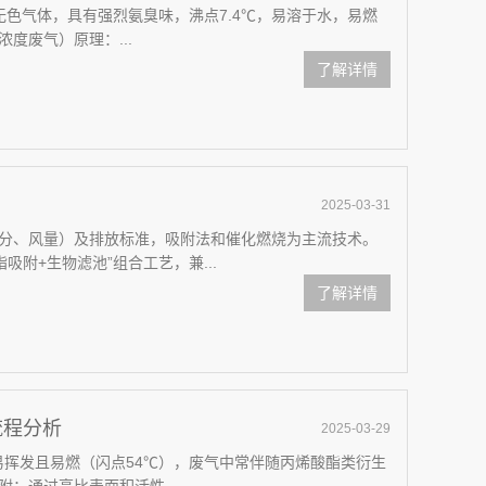
温为无色气体，具有强烈氨臭味，沸点7.4℃，易溶于水，易燃
度废气）原理‌：...
了解详情
2025-03-31
分、风量）及排放标准，吸附法和催化燃烧为主流技术。
吸附+生物滤池”组合工艺，兼...
了解详情
流程分析
2025-03-29
，易挥发且易燃（闪点54℃），废气中常伴随丙烯酸酯类衍生