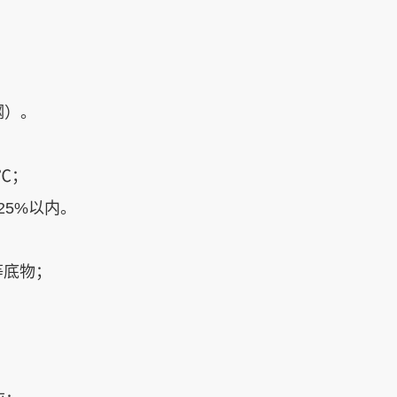
）‌。
℃‌；
5%以内‌。
等底物‌；