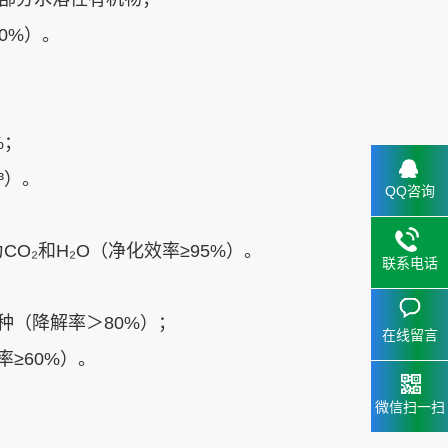
%）‌。
‌；
）‌。
QQ咨询
O₂和H₂O（净化效率≥95%）‌。
联系电话
（降解率＞80%）‌；
在线留言
60%）‌。
微信扫一扫