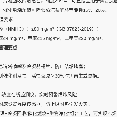
‌：冷凝回收的液态乙烯纯度≥99%，可直接回用于聚合反应
：催化燃烧余热可降低蒸汽裂解环节能耗15%~20%‌。
限值要求‌
NMHC）‌：≤80 mg/m³（GB 37823-2019）‌；
≤4 mg/m³，甲苯≤15 mg/m³，二甲苯≤20 mg/m³‌。
管理要点
：
急冷塔喷嘴及冷凝器翅片，防止结垢堵塞‌；
测催化剂活性，活性衰减＞30%时需再生或更换‌。
：
Cs浓度在线监测仪，实时预警爆炸风险‌；
附床设置温度传感器，防止吸附热引发火灾‌。
处理+冷凝回收/催化燃烧+生物净化”组合工艺，可实现