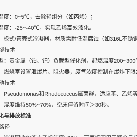
：
温度：0~5℃，去除轻组分（如丙烯）‌；
度：-25~-40℃，实现乙烯高效液化‌。
‌：板式/管壳式冷凝器，材质需耐低温腐蚀（如316L不锈钢
燃烧技术‌
‌：贵金属（铂、钯）负载型催化剂，起燃温度200~300
‌：燃烧室设置泄爆片、阻火器，废气浓度控制在爆炸下限2
滤池技术‌
：Pseudomonas和Rhodococcus属菌群，适应苯、乙烯
：湿度维持50%~70%，空床停留时间＞30秒‌。
化与排放标准
路径‌