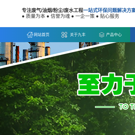
专注废气/油烟/粉尘/废水工程
一站式环保问题解决方
● 质量为本 ● 信誉为魂 ● 一企一策 ● 贴心服务
网站首页
关于九丰
产品中心