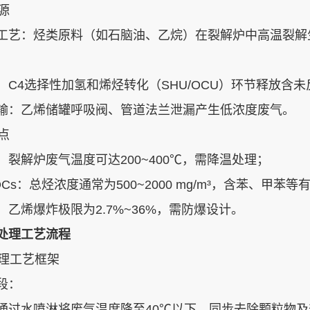
源‌
工艺‌：烃类原料（如石脑油、乙烷）在裂解炉中高温裂解
：C4选择性加氢和烯烃转化（SHU/OCU）环节释放含‌未
输‌：乙烯储罐呼吸阀、管道法兰泄漏产生低浓度废气‌。
点‌
：裂解炉废气温度可达200~400℃，需降温处理‌；
Cs‌：总烃浓度通常为500~2000 mg/m³，含苯、甲苯等
：乙烯爆炸极限为2.7%~36%，需防爆设计‌。
处理工艺流程
处理工艺框架‌
‌：
：通过水喷淋将废气温度降至40℃以下，同步去除颗粒物及