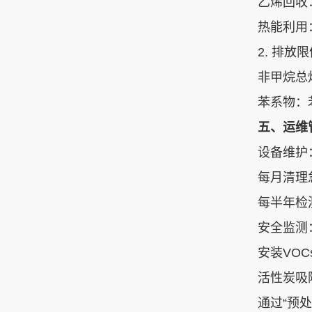
乙烯回收
热能利用‌
2. ‌排放
非甲烷总烃（
苯系物‌：苯
五、运维
设备维护‌
每月清理
每半年检
安全监测‌
安装VO
活性炭吸
通过“预