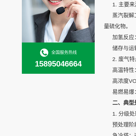
1. ‌主要来
蒸汽裂解
量硫化物‌。
加氢反应‌
储存与运
全国服务热线
2. ‌废气特
15895046664
高温特性‌
高浓度VO
易燃易爆‌
二、典型
1. ‌分级
预处理阶段
急冷塔‌