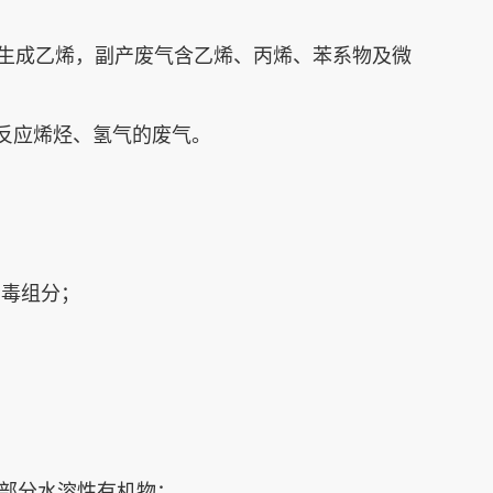
生成乙烯，副产废气含‌乙烯、丙烯、苯系物‌及微
反应烯烃、氢气‌的废气‌。
有毒组分‌；
部分水溶性有机物‌；