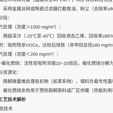
‌：采用金属丝网或陶瓷过滤器拦截焦油、粉尘（去除率≥80
阶段‌：
处理‌（浓度＞1000 mg/m³）：
：两级深冷（-25℃至-40℃）回收液态乙烯，回收率≥85%
‌：吸附残余VOCs，达标后排放（非甲烷总烃≤80 mg/m³
处理‌（浓度＜200 mg/m³）：
催化燃烧‌：活性炭吸附浓缩10~20倍后，催化燃烧分解为C
与资源化‌：
‌：降解微量难处理有机物（如苯系物），填料负载专性菌种
‌：催化燃烧余热用于预热裂解原料或厂区供暖（热能利用率≥
工艺技术解析
回收技术‌