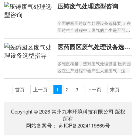
极大。选择合适的废气处理设备至关重
压铸废气处理选型咨询
要，以下将从多个方面为大家提供选型
指导。 了解废气成分与特性...
全面解析压铸废气处理设备选择要点 在
压铸生产过程中，废气的产生是不可避
免的问题。这些废气不仅对环境造成污
染，还会影响工人的身体健康。因此，
医药园区废气处理设备选型指导
选择合适的压铸废气处理设备至关重
要。以下是关于压铸废气处理选...
多维度考量，选对废气处理设备 医药园
区在生产过程中会产生大量废气，这些
废气不仅对环境造成污染，还会危害人
体健康。因此，选择合适的废气处理设
首页
上一页
1
2
3
下一页
末页
备至关重要。以下是关于医药园区废气
处理设备选型的详细指导。 ...
Copyright © 2026 常州九丰环境科技有限公司 版权
所有
网站备案号：
苏ICP备2024119865号