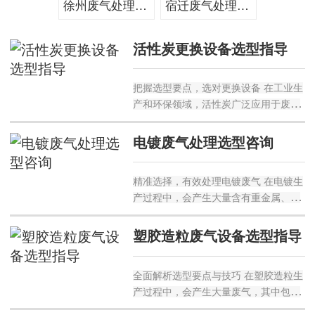
徐州废气处理_厂家
宿迁废气处理_净化
活性炭更换设备选型指导
把握选型要点，选对更换设备 在工业生
产和环保领域，活性炭广泛应用于废气
处理、污水处理等过程，其更换设备的
合理选型至关重要。以下为您详细介绍
电镀废气处理选型咨询
活性炭更换设备选型的相关要点。 明确
使用场景与需求 不同的...
精准选择，有效处理电镀废气 在电镀生
产过程中，会产生大量含有重金属、酸
碱雾等有害物质的废气，这些废气如果
不经过有效处理直接排放，会对环境和
塑胶造粒废气设备选型指导
人体健康造成严重危害。因此，选择合
适的电镀废气处理设备至关重...
全面解析选型要点与技巧 在塑胶造粒生
产过程中，会产生大量废气，其中包含
多种有害物质，对环境和人体健康危害