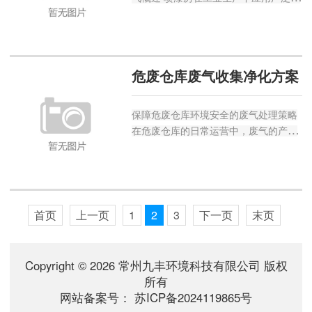
然而其产生的废气却是一大环境问题。
喷漆房废气主要来源于涂料中的挥发性
有机化合物（VOCs），这些物质具有
刺激性气味且大多有毒...
危废仓库废气收集净化方案
保障危废仓库环境安全的废气处理策略
在危废仓库的日常运营中，废气的产生
是不可避免的。这些废气不仅对环境造
成污染，还可能危害工作人员的健康。
因此，制定一套科学有效的废气收集净
化方案至关重要。下面将从多...
首页
上一页
1
2
3
下一页
末页
Copyright © 2026 常州九丰环境科技有限公司 版权
所有
网站备案号：
苏ICP备2024119865号