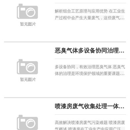
解析组合工艺原理与应用优势 在工业生
产过程中会产生大量废气，这些废气不
仅对环境造成污染还危害人体健康。喷
淋塔 + 活性炭组合废气处理工艺凭借其
高效、稳定等特点，成为当下废气治理
领域的重要手段。下面将...
恶臭气体多设备协同治理方案
多设备协同，有效治理恶臭气体 恶臭气
体的治理是环境保护领域的重要课题。
恶臭气体不仅会对空气质量造成严重影
响，还会危害人体健康、引发社会问
题。采用多设备协同治理方案，能够充
分发挥不同设备的优势，提高治...
喷漆房废气收集处理一体化方案
高效解决喷漆房废气污染难题 喷漆房废
气概述 喷漆房在工业生产中应用广泛，