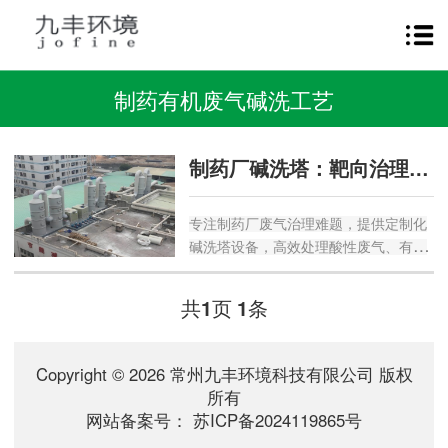
制药有机废气碱洗工艺
制药厂碱洗塔：靶向治理有机废气与酸碱污染物的创新方案
专注制药厂废气治理难题，提供定制化
碱洗塔设备，高效处理酸性废气、有机
污染物。通过精准的碱液喷淋工艺，结
合催化氧化等技术，助力制药企业实现
共
页
条
1
1
废气稳定达标排放，满足严苛环保要
求。...
Copyright © 2026 常州九丰环境科技有限公司 版权
所有
网站备案号：
苏ICP备2024119865号