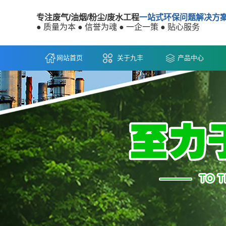
专注废气/油烟/粉尘/废水工程
一站式环保问题解决方
● 质量为本 ● 信誉为魂 ● 一企一策 ● 贴心服务
网站首页
关于九丰
产品中心